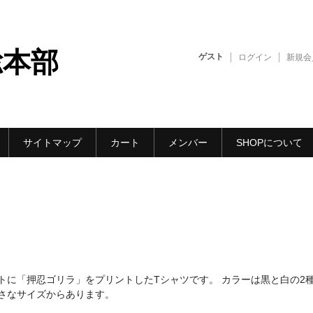
総本部
ゲスト
ログイン
新規会
サイトマップ
カート
メンバー
SHOPについて
トに「押忍ゴリラ」をプリントしたTシャツです。 カラーは黒と白の2
さなサイズからあります。