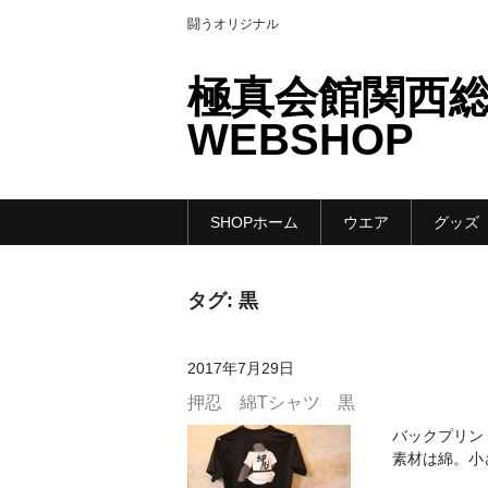
闘うオリジナル
極真会館関西
WEBSHOP
SHOPホーム
ウエア
グッズ
タグ:
黒
2017年7月29日
押忍 綿Tシャツ 黒
バックプリン
素材は綿。小