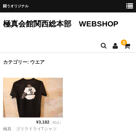
闘うオリジナル
極真会館関西総本部 WEBSHOP
0
SHOPホーム
カテゴリー:
ウエア
ウエア
グッズ
サイトマップ
カート
¥3,182
（税込）
メンバー
極真 ゴリラドライTシャツ