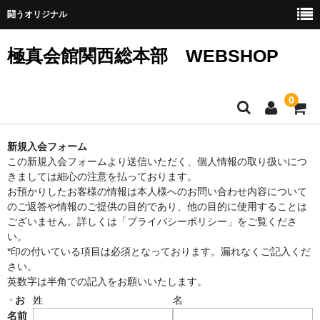
闘うオリジナル
極真会館関西総本部 WEBSHOP
0
SHOPホーム
新規入会フォーム
この新規入会フォームより送信いただく、個人情報の取り扱いにつ
ウエア
きましては細心の注意を払っております。
お預かりしたお客様の情報は本人様へのお問い合わせ内容について
グッズ
のご返答や情報のご提供の目的であり、他の目的に使用することは
ございません。詳しくは「プライバシーポリシー」をご覧くださ
サイトマップ
い。
*印の付いている項目は必須となっております。漏れなくご記入くだ
カート
さい。
英数字は半角での記入をお願いいたします。
メンバー
お
姓
名
＊
名前