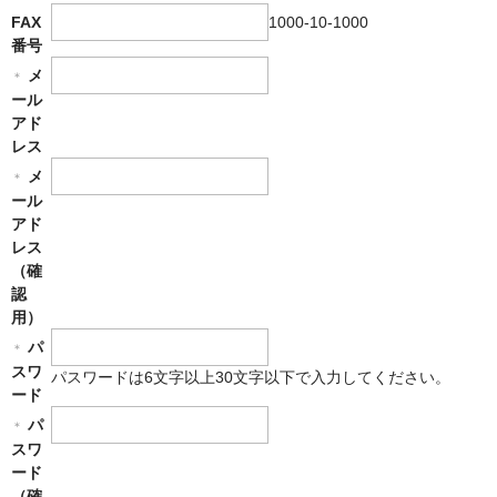
1000-10-1000
FAX
番号
メ
＊
ール
アド
レス
メ
＊
ール
アド
レス
（確
認
用）
パ
＊
スワ
パスワードは6文字以上30文字以下で入力してください。
ード
パ
＊
スワ
ード
（確