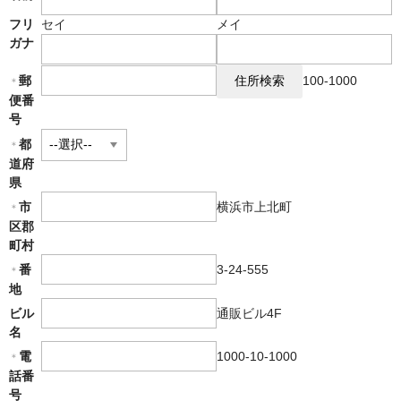
SHOPについて
フリ
セイ
メイ
ガナ
極真関西HOME
郵
100-1000
＊
便番
号
都
＊
道府
県
横浜市上北町
市
＊
区郡
町村
3-24-555
番
＊
地
通販ビル4F
ビル
名
1000-10-1000
電
＊
話番
号